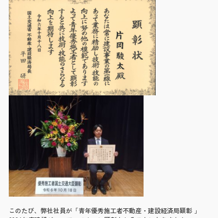
採用情報
Recruit
職場環境・福利厚生
育成プラン・教育制度
社員のリアルな声
募集要項
お知らせ
News
お問い合わせ
Contact
このたび、弊社社員が「青年優秀施工者不動産・建設経済局顕彰 」