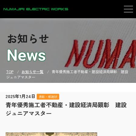
株式会社沼尻電気工事
企業情報
Company
お知らせ
業務紹介
Business
News
施工実績
Achievement
TOP
お知らせ一覧
青年優秀施工者不動産・建設経済局顕彰 建設
ジュニアマスター
公共・教育
生産・物流・商業
2025年1月24日
表彰・感謝状
青年優秀施工者不動産・建設経済局顕彰 建設
医療・福祉・住居
ジュニアマスター
SDGsへの取り組み
SDGs