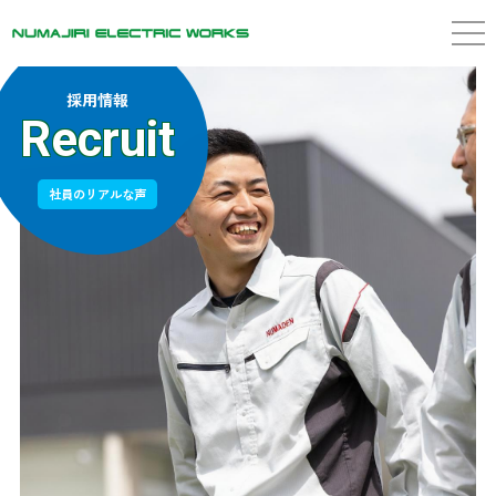
株式会社沼尻電気工事
企業情報
Company
採用情報
Recruit
業務紹介
Business
社員のリアルな声
施工実績
Achievement
SDGsへの取り組み
SDGs
採用情報
Recruit
職場環境・福利厚生