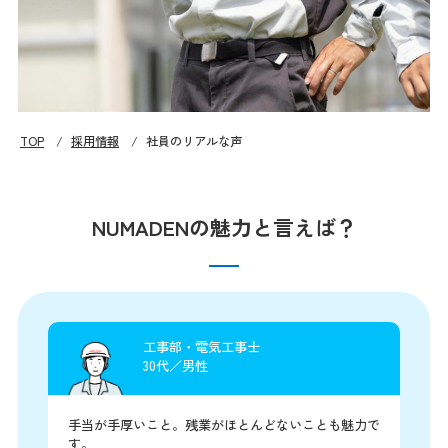
育成プラン・教育制度
社員のリアルな声
募集要項
TOP
採用情報
社員のリアルな声
お知らせ
News
NUMADENの魅力と言えば？
お問い合わせ
Contact
工事部・電気工事士
30代／男性
手当が手厚いこと。残業がほとんどないことも魅力で
す。