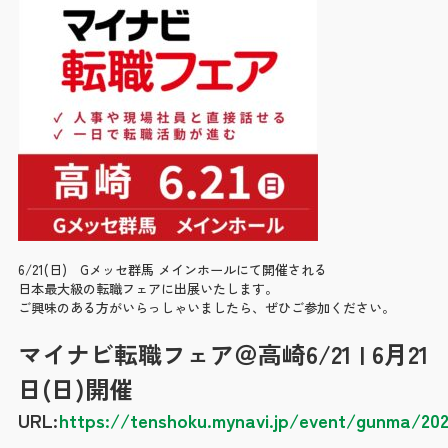
採用情報
Recruit
職場環境・福利厚生
育成プラン・教育制度
社員のリアルな声
募集要項
6/21(日) Gメッセ群馬 メインホールにて開催される
日本最大級の転職フェアに出展いたします。
ご興味のある方がいらっしゃいましたら、ぜひご参加ください。
お知らせ
News
マイナビ転職フェア＠高崎6/21 | 6月21
日(日)開催
お問い合わせ
URL:
https://tenshoku.mynavi.jp/event/gunma/20
Contact