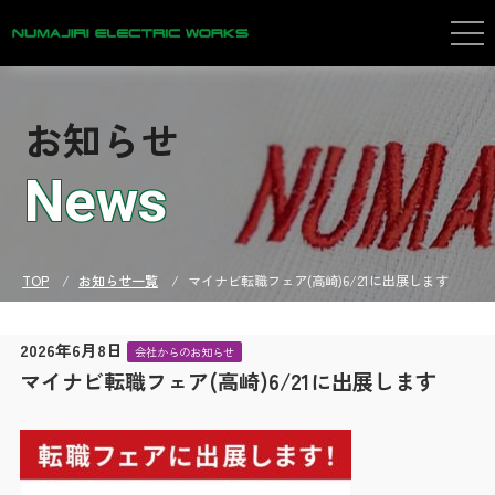
株式会社沼尻電気工事
企業情報
Company
お知らせ
業務紹介
Business
News
施工実績
Achievement
TOP
お知らせ一覧
マイナビ転職フェア(高崎)6/21に出展します
公共・教育
生産・物流・商業
2026年6月8日
会社からのお知らせ
マイナビ転職フェア(高崎)6/21に出展します
医療・福祉・住居
SDGsへの取り組み
SDGs